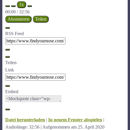
Play
Pause
1x
Episode
Episode
00:00
/
32:56
Abonnieren
Teilen
RSS Feed
Teilen
Link
Embed
Datei herunterladen
|
In neuem Fenster abspielen
|
Audiolänge: 32:56
|
Aufgenommen am 25. April 2020