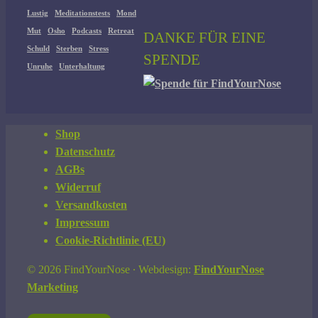
Lustig
Meditationstests
Mond
Mut
Osho
Podcasts
Retreat
DANKE FÜR EINE
Schuld
Sterben
Stress
SPENDE
Unruhe
Unterhaltung
Shop
Datenschutz
AGBs
Widerruf
Versandkosten
Impressum
Cookie-Richtlinie (EU)
© 2026 FindYourNose ∙ Webdesign:
FindYourNose
Marketing