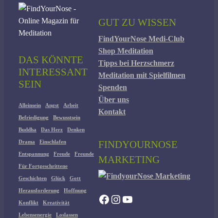
GUT ZU WISSEN
FindYourNose Medi-Club
Shop Meditation
DAS KÖNNTE
Tipps bei Herzschmerz
INTERESSANT
Meditation mit Spielfilmen
SEIN
Spenden
Über uns
Alleinsein
Angst
Arbeit
Kontakt
Befriedigung
Bewusstsein
Buddha
Das Herz
Denken
FINDYOURNOSE
Drama
Einschlafen
Entspannung
Freude
Freunde
MARKETING
Für Fortgeschrittene
Geschichten
Glück
Gott
Herausforderung
Hoffnung
Facebook
Instagram
YouTube
Konflikt
Kreativität
Lebensenergie
Loslassen