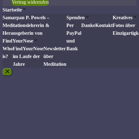
Vertrag widerrufen
Startseite
Samarpan P. Powels –
Spenden
Kreatives
Meditationslehrerin &
Per
Danke
Kontakt
Fotos über
Herausgeberin von
PayPal
Einzigartigk
FindYourNose
und
Who
FindYourNose
Newsletter
Bank
is?
im Laufe der
über
Jahre
Meditation
Schließen