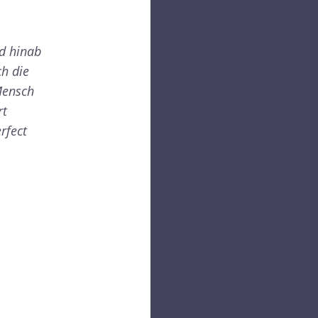
d hinab
ch die
Mensch
rt
rfect