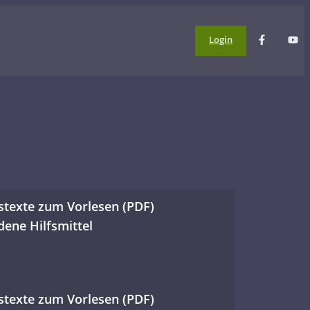
Login
stexte zum Vorlesen (PDF)
dene Hilfsmittel
ber Einzigartigkeit
kunst
ck
stexte zum Vorlesen (PDF)