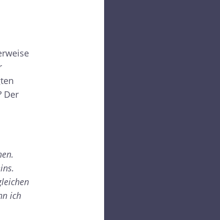
erweise
r
gten
?
Der
nen.
ins.
gleichen
nn ich