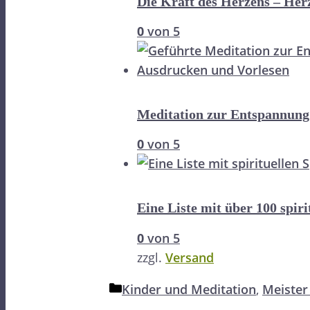
Die Kraft des Herzens – He
0
von 5
Meditation zur Entspannung
0
von 5
Eine Liste mit über 100 spir
0
von 5
zzgl.
Versand
Kategorien
Kinder und Meditation
,
Meister