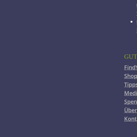
GUT
Find
Shop
Tipp
Medi
Spe
Über
Kont