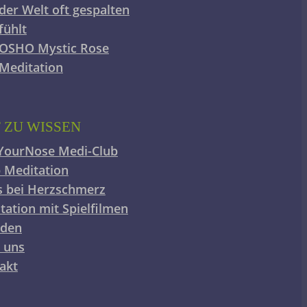
der Welt oft gespalten
fühlt
OSHO Mystic Rose
Meditation
 ZU WISSEN
YourNose Medi-Club
 Meditation
s bei Herzschmerz
tation mit Spielfilmen
nden
 uns
akt