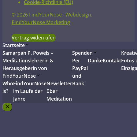
Cookie-Richtlinie (EU)
© 2026 FindYourNose ∙ Webdesign:
FindYourNose Marketing
Vertrag widerrufen
Startseite
Samarpan P. Powels –
Spenden
Kreati
Meditationslehrerin &
Per
Danke
Kontakt
Fotos 
Herausgeberin von
PayPal
Einziga
FindYourNose
und
Who
FindYourNose
Newsletter
Bank
is?
im Laufe der
über
Jahre
Meditation
Schließen