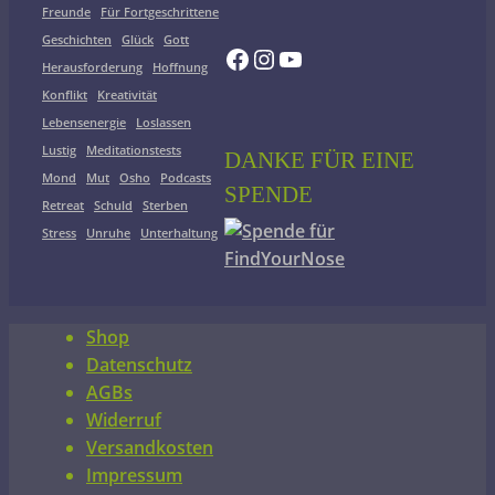
Freunde
Für Fortgeschrittene
Geschichten
Glück
Gott
Facebook
Instagram
YouTube
Herausforderung
Hoffnung
Konflikt
Kreativität
Lebensenergie
Loslassen
Lustig
Meditationstests
DANKE FÜR EINE
Mond
Mut
Osho
Podcasts
SPENDE
Retreat
Schuld
Sterben
Stress
Unruhe
Unterhaltung
Shop
Datenschutz
AGBs
Widerruf
Versandkosten
Impressum