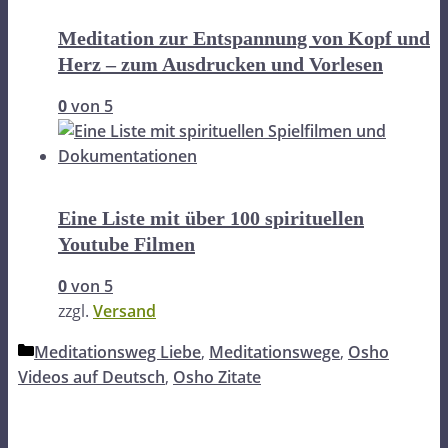
Meditation zur Entspannung von Kopf und
Herz – zum Ausdrucken und Vorlesen
0
von 5
Eine Liste mit über 100 spirituellen
Youtube Filmen
0
von 5
zzgl.
Versand
Kategorien
Meditationsweg Liebe
,
Meditationswege
,
Osho
Videos auf Deutsch
,
Osho Zitate