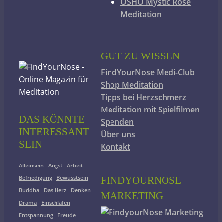
OSHO Mystic Rose
Meditation
GUT ZU WISSEN
FindYourNose Medi-Club
Shop Meditation
Tipps bei Herzschmerz
Meditation mit Spielfilmen
DAS KÖNNTE
Spenden
INTERESSANT
Über uns
SEIN
Kontakt
Alleinsein
Angst
Arbeit
Befriedigung
Bewusstsein
FINDYOURNOSE
Buddha
Das Herz
Denken
MARKETING
Drama
Einschlafen
Entspannung
Freude