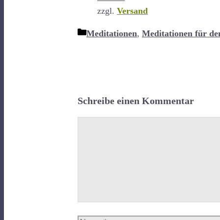
zzgl.
Versand
Kategorien
Meditationen
,
Meditationen für de
Schreibe einen Kommentar
Kommentar