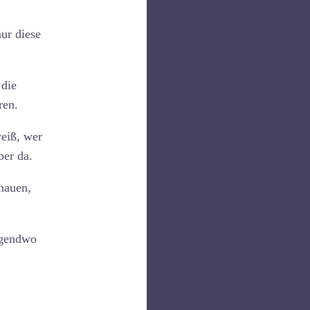
nur diese
 die
ren.
weiß, wer
ber da.
chauen,
rgendwo