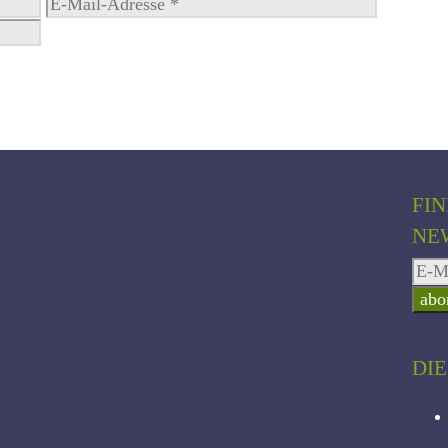
E-
Website
Mail-
Adresse
FI
NE
DI