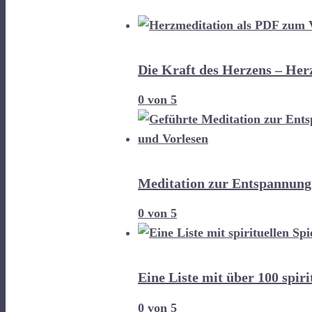
Die Kraft des Herzens – He
0
von 5
Meditation zur Entspannung
0
von 5
Eine Liste mit über 100 spir
0
von 5