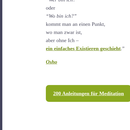
oder
“Wo bin ich?”
kommt man an einen Punkt,
wo man zwar ist,
aber ohne Ich –
ein einfaches Existieren geschieht
.”
Osho
200 Anleitungen für Meditation