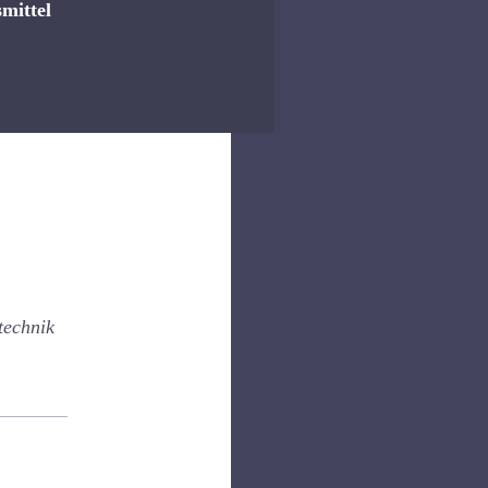
smittel
igartigkeit
technik