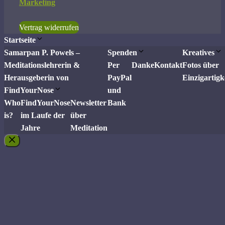
Marketing
Vertrag widerrufen
Startseite
Samarpan P. Powels –
Spenden
Kreatives
Meditationslehrerin &
Per
Danke
Kontakt
Fotos über
Herausgeberin von
PayPal
Einzigartigk
FindYourNose
und
Who
FindYourNose
Newsletter
Bank
is?
im Laufe der
über
Jahre
Meditation
Schließen