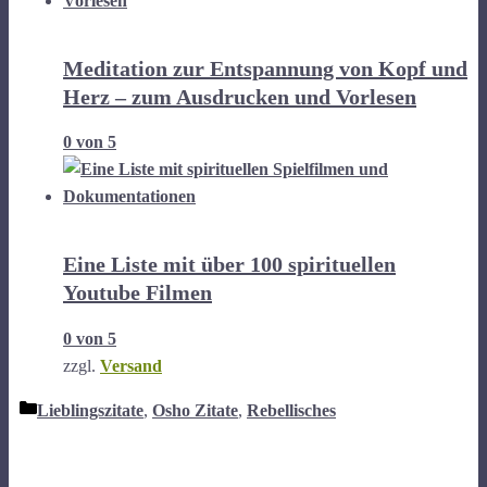
Meditation zur Entspannung von Kopf und
Herz – zum Ausdrucken und Vorlesen
0
von 5
Eine Liste mit über 100 spirituellen
Youtube Filmen
0
von 5
zzgl.
Versand
Kategorien
Lieblingszitate
,
Osho Zitate
,
Rebellisches