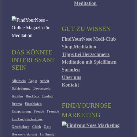
Meditation
GUT ZU WISSEN
FindYourNose Medi-Club
Shop Meditation
DAS KÖNNTE
Tipps bei Herzschmerz
INTERESSANT
Meditation mit Spielfilmen
SEIN
Spenden
Über uns
Alleinsein
Angst
Arbeit
Kontakt
Befriedigung
Bewusstsein
Buddha
Das Herz
Denken
FINDYOURNOSE
Drama
Einschlafen
Entspannung
Freude
Freunde
MARKETING
Für Fortgeschrittene
Geschichten
Glück
Gott
Herausforderung
Hoffnung