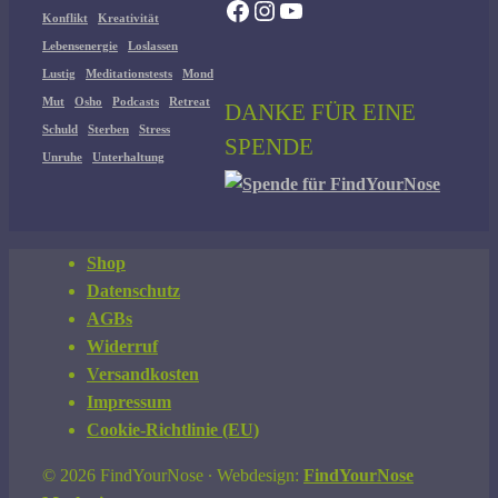
Facebook
Instagram
YouTube
Konflikt
Kreativität
Lebensenergie
Loslassen
Lustig
Meditationstests
Mond
Mut
Osho
Podcasts
Retreat
DANKE FÜR EINE
Schuld
Sterben
Stress
SPENDE
Unruhe
Unterhaltung
Shop
Datenschutz
AGBs
Widerruf
Versandkosten
Impressum
Cookie-Richtlinie (EU)
© 2026 FindYourNose ∙ Webdesign:
FindYourNose