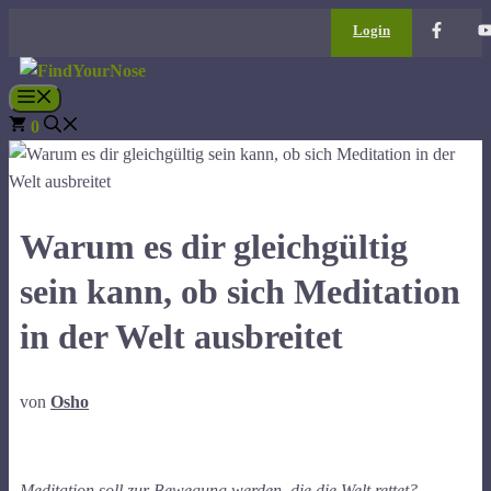
Zum
Login
Inhalt
springen
Menü
0
Warum es dir gleichgültig
sein kann, ob sich Meditation
in der Welt ausbreitet
von
Osho
Meditation soll zur Bewegung werden, die die Welt rettet?