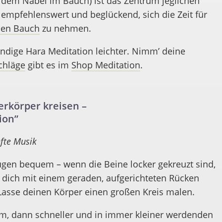
 dem Nabel im Bauch) ist das Zentrum jeglichen
 empfehlenswert und beglückend, sich die Zeit für
den Bauch
zu nehmen.
tündige Hara Meditation leichter. Nimm’ deine
chläge
gibt es im
Shop Meditation
.
erkörper kreisen –
ion”
nfte Musik
ugen bequem – wenn die Beine locker gekreuzt sind,
 dich mit einem geraden, aufgerichteten Rücken
Lasse deinen Körper einen großen Kreis malen.
m, dann schneller und in immer kleiner werdenden