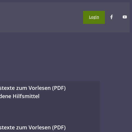
Login
stexte zum Vorlesen (PDF)
dene Hilfsmittel
ber Einzigartigkeit
kunst
ck
stexte zum Vorlesen (PDF)