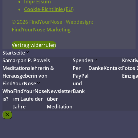
Impressum
Cookie-Richtlinie (EU)
© 2026 FindYourNose ∙ Webdesign:
FindYourNose Marketing
Vertrag widerrufen
Startseite
Samarpan P. Powels –
Spenden
Kreati
Meditationslehrerin &
Per
Danke
Kontakt
Fotos 
Herausgeberin von
PayPal
Einziga
FindYourNose
und
Who
FindYourNose
Newsletter
Bank
is?
im Laufe der
über
Jahre
Meditation
Schließen