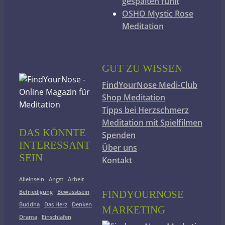
gespalten fühlt
OSHO Mystic Rose
Meditation
GUT ZU WISSEN
FindYourNose Medi-Club
Shop Meditation
Tipps bei Herzschmerz
Meditation mit Spielfilmen
DAS KÖNNTE
Spenden
INTERESSANT
Über uns
SEIN
Kontakt
Alleinsein
Angst
Arbeit
Befriedigung
Bewusstsein
FINDYOURNOSE
Buddha
Das Herz
Denken
MARKETING
Drama
Einschlafen