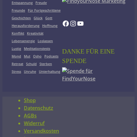
Entspannung
Freude
Freunde
Für Fortgeschrittene
Geschichten
Glück
Gott
Facebook
Instagram
YouTube
Herausforderung
Hoffnung
Konflikt
Kreativität
Lebensenergie
Loslassen
Lustig
Meditationstests
DANKE FÜR EINE
Mond
Mut
Osho
Podcasts
SPENDE
Retreat
Schuld
Sterben
Stress
Unruhe
Unterhaltung
Shop
Datenschutz
AGBs
Widerruf
Versandkosten