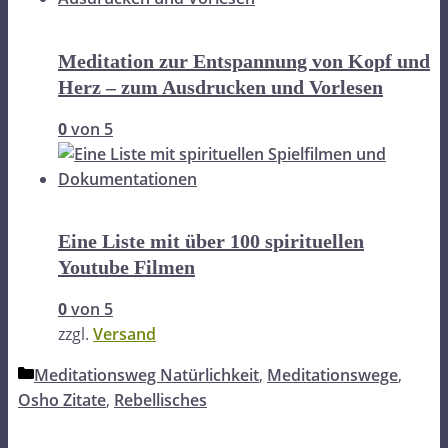
Meditation zur Entspannung von Kopf und
Herz – zum Ausdrucken und Vorlesen
0
von 5
Eine Liste mit über 100 spirituellen
Youtube Filmen
0
von 5
zzgl.
Versand
Kategorien
Meditationsweg Natürlichkeit
,
Meditationswege
,
Osho Zitate
,
Rebellisches