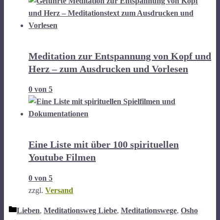
Meditation zur Entspannung von Kopf und
Herz – zum Ausdrucken und Vorlesen
0
von 5
Eine Liste mit über 100 spirituellen
Youtube Filmen
0
von 5
zzgl.
Versand
Kategorien
Lieben
,
Meditationsweg Liebe
,
Meditationswege
,
Osho