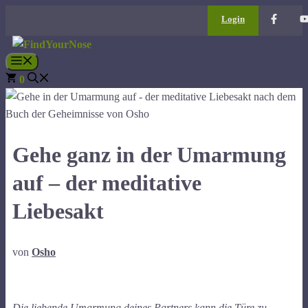
Zum
Login
Inhalt
springen
Menü
0
Gehe ganz in der Umarmung
auf – der meditative
Liebesakt
von
Osho
Die liebende Umarmung deines Partners kann die Türe zu