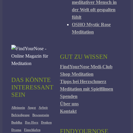
meditativer Mensch in
der Welt oft gespalten
fühlt
OSHO Mystic Rose
Meditation
GUT ZU WISSEN
FindYourNose Medi-Club
Shop Meditation
DAS KÖNNTE
Tipps bei Herzschmerz
INTERESSANT
Meditation mit Spielfilmen
SEIN
Spenden
Über uns
Alleinsein
Angst
Arbeit
Kontakt
Befriedigung
Bewusstsein
Buddha
Das Herz
Denken
FINDYOURNOSE
Drama
Einschlafen