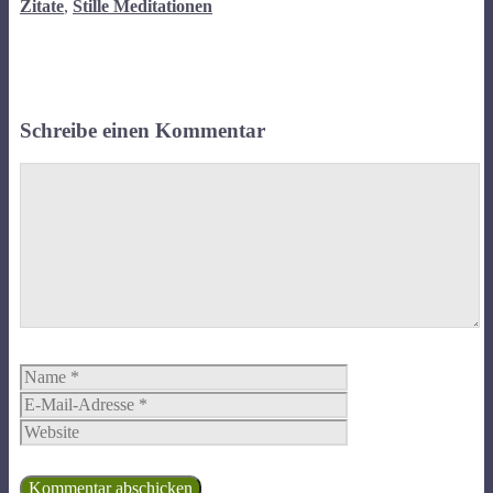
Zitate
,
Stille Meditationen
Schreibe einen Kommentar
Kommentar
Name
E-
Mail-
Website
Adresse