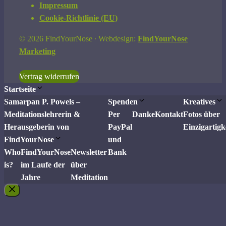
Impressum
Cookie-Richtlinie (EU)
© 2026 FindYourNose ∙ Webdesign:
FindYourNose
Marketing
Vertrag widerrufen
Startseite
Samarpan P. Powels –
Spenden
Kreatives
Meditationslehrerin &
Per
Danke
Kontakt
Fotos über
Herausgeberin von
PayPal
Einzigartigk
FindYourNose
und
Who
FindYourNose
Newsletter
Bank
is?
im Laufe der
über
Jahre
Meditation
Schließen