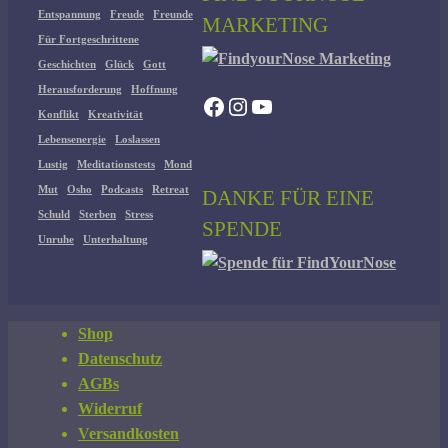
Entspannung
Freude
Freunde
MARKETING
Für Fortgeschrittene
Geschichten
Glück
Gott
Herausforderung
Hoffnung
Facebook
Instagram
YouTube
Konflikt
Kreativität
Lebensenergie
Loslassen
Lustig
Meditationstests
Mond
Mut
Osho
Podcasts
Retreat
DANKE FÜR EINE
Schuld
Sterben
Stress
SPENDE
Unruhe
Unterhaltung
Shop
Datenschutz
AGBs
Widerruf
Versandkosten